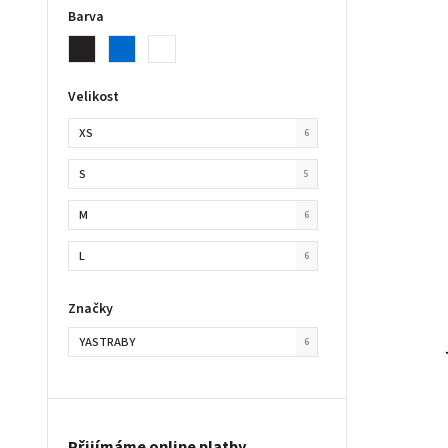
Barva
Velikost
XS
6
S
5
M
6
L
6
Značky
YASTRABY
6
Přijímáme online platby