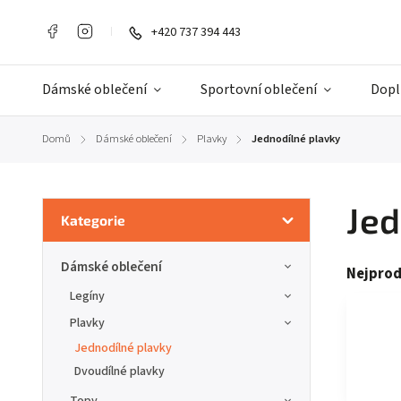
+420 737 394 443
Dámské oblečení
Sportovní oblečení
Dopl
Domů
Dámské oblečení
Plavky
Jednodílné plavky
/
/
/
Jed
Kategorie
Dámské oblečení
Nejprod
Legíny
Plavky
Jednodílné plavky
Dvoudílné plavky