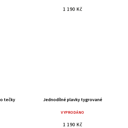
1 190 Kč
ro tečky
Jednodílné plavky tygrované
VYPRODÁNO
1 190 Kč