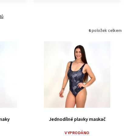
tů
6
položek celkem
 maky
Jednodílné plavky maskač
VYPRODÁNO