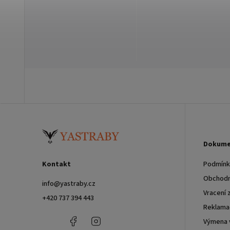
Dokume
Kontakt
Podmínky
Obchodn
info
@
yastraby.cz
Vracení 
+420 737 394 443
Reklama
+420
Facebook
Instagram
Výmena 
737