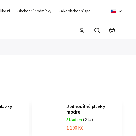
ikosti
Obchodní podmínky
Velkoobchodní spolupráce
Moje objednáv
plavky
Jednodílné plavky
modré
Skladem
(2 ks)
1 190 Kč