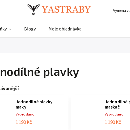
Výmena vel
ňky
Blogy
Moje objednávka
nodílné plavky
ávanější
Jednodílné plavky
Jednodílné 
maky
maskač
Vyprodáno
Vyprodáno
1 190 Kč
1 190 Kč