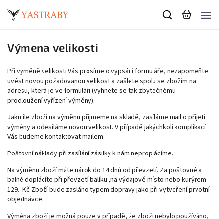
Výmena velikosti
Při výměně velikosti Vás prosíme o vypsání formuláře, nezapomeňte
uvést novou požadovanou velikost a zašlete spolu se zbožím na
adresu, která je ve formuláři (vyhnete se tak zbytečnému
prodloužení vyřízení výměny).
Jakmile zboží na výměnu přijmeme na skladě, zasíláme mail o přijetí
výměny a odesíláme novou velikost. V případě jakýchkoli komplikací
Vás budeme kontaktovat mailem.
Poštovní náklady při zasílání zásilky k nám
neproplácíme.
Na výměnu zboží máte nárok do 14 dnů od převzetí. Za poštovné a
balné doplácíte při převzetí balíku ,na výdajové místo nebo kurýrem
129.- Kč Zboží bude zasláno typem dopravy jako při vytvoření prvotní
objednávce.
Výměna zboží je možná pouze v případě, že zboží nebylo používáno,