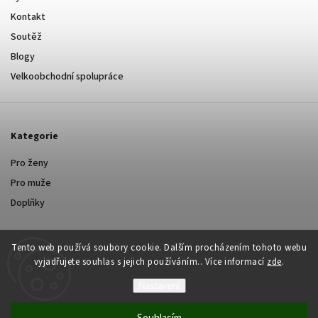
Kontakt
Soutěž
Blogy
Velkoobchodní spolupráce
Kategorie
Pro ženy
Pro muže
Doplňky
Tento web používá soubory cookie. Dalším procházením tohoto webu
vyjadřujete souhlas s jejich používáním.. Více informací
zde
.
Nastavení
Copyright 2026
Yastraby.cz
. Všechna práva vyhrazena.
Grafický návrh vytvořil a nakódoval
Shoptak.cz