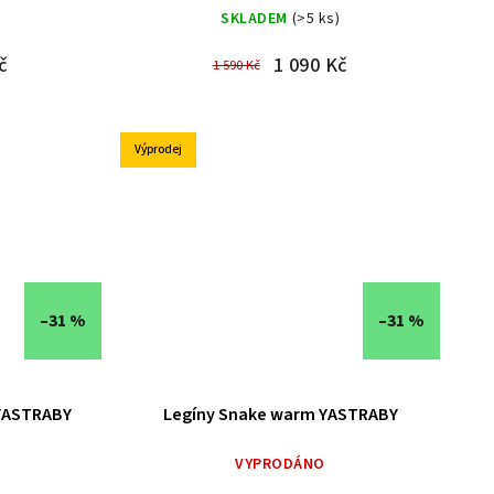
)
SKLADEM
(>5 ks)
č
1 090 Kč
1 590 Kč
Výprodej
–31 %
–31 %
 YASTRABY
Legíny Snake warm YASTRABY
)
VYPRODÁNO