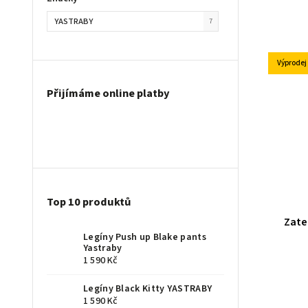
YASTRABY
7
S - Long
2
M - Long
2
Výprodej
L - Long
2
Přijímáme online platby
XL - Long
2
Top 10 produktů
Zate
Legíny Push up Blake pants
Yastraby
1 590 Kč
Legíny Black Kitty YASTRABY
1 590 Kč