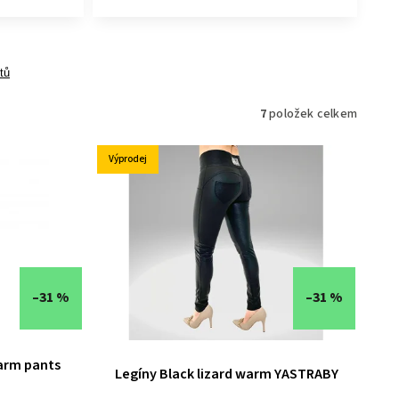
tů
7
položek celkem
Výprodej
–31 %
–31 %
arm pants
Legíny Black lizard warm YASTRABY