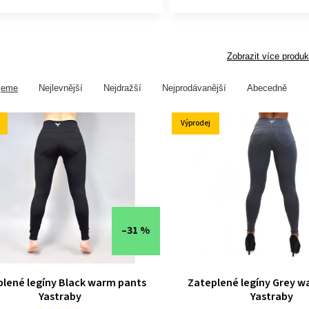
Zobrazit více produk
jeme
Nejlevnější
Nejdražší
Nejprodávanější
Abecedně
Výprodej
–31 %
lené legíny Black warm pants
Zateplené legíny Grey w
Yastraby
Yastraby