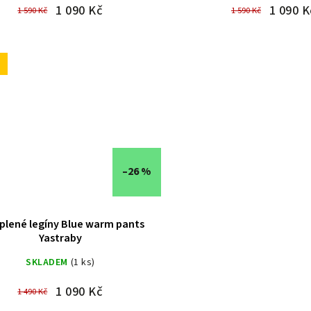
1 090 Kč
1 090 K
1 590 Kč
1 590 Kč
–26 %
plené legíny Blue warm pants
Yastraby
SKLADEM
(1 ks)
1 090 Kč
1 490 Kč