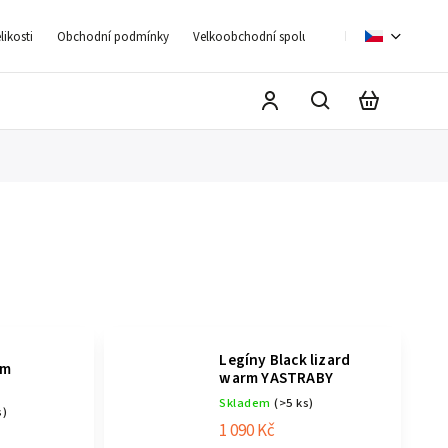
ikosti
Obchodní podmínky
Velkoobchodní spolupráce
Moje objednáv
k
Legíny Black lizard
rm
warm YASTRABY
Skladem
(>5 ks)
s)
1 090 Kč