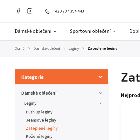
+420 737 394 443
Dámské oblečení
Sportovní oblečení
Dopl
Domů
Dámské oblečení
Legíny
Zateplené legíny
/
/
/
Zat
Kategorie
Dámské oblečení
Nejprod
Legíny
Push up legíny
Jeansové legíny
Zateplené legíny
Kožené legíny