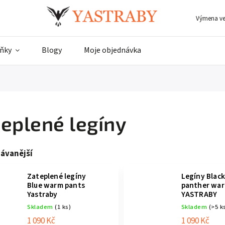
Výmena vel
ňky
Blogy
Moje objednávka
eplené legíny
ávanější
Zateplené legíny
Legíny Blac
Blue warm pants
panther wa
Yastraby
YASTRABY
Skladem
(1 ks)
Skladem
(>5 k
1 090 Kč
1 090 Kč