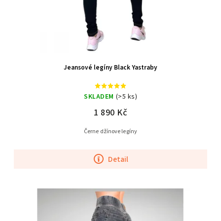
Jeansové legíny Black Yastraby
SKLADEM
(>5 ks)
1 890 Kč
Černe džínove legíny
Detail