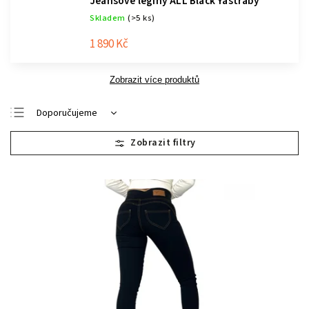
Jeansové legíny ALL Black Yastraby
Skladem
(>5 ks)
1 890 Kč
Zobrazit více produktů
Doporučujeme
Nejlevnější
Nejdražší
Nejprodávanější
Abecedně