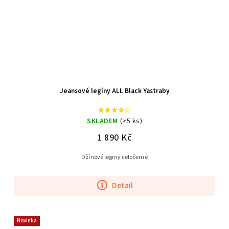
Jeansové legíny ALL Black Yastraby
SKLADEM
(>5 ks)
1 890 Kč
Džínové leginy celočerné
Detail
Novinka