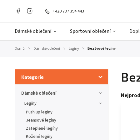
+420 737 394 443
Dámské oblečení
Sportovní oblečení
Dopl
Domů
Dámské oblečení
Legíny
Bezšvové legíny
/
/
/
Bez
Kategorie
Dámské oblečení
Nejprod
Legíny
Push up legíny
Jeansové legíny
Zateplené legíny
Kožené legíny