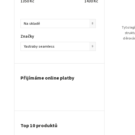
1350
Kč
1430
Kč
Na skladě
8
Tyto leg
strukt
Značky
děrován
Yastraby seamless
9
Přijímáme online platby
Top 10 produktů