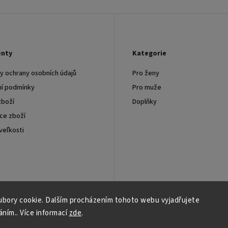
nty
Kategorie
 ochrany osobních údajů
Pro ženy
í podmínky
Pro muže
zboží
Doplňky
ce zboží
veľkosti
chodní spolupráce
bory cookie. Dalším procházením tohoto webu vyjadřujete
áním.. Více informací
zde
.