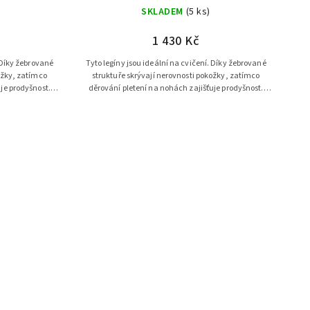
SKLADEM
(5 ks)
1 430 Kč
. Díky žebrované
Tyto legíny jsou ideální na cvičení. Díky žebrované
ožky, zatímco
struktuře skrývají nerovnosti pokožky, zatímco
je prodyšnost.
děrování pletení na nohách zajišťuje prodyšnost.
...
Tato barva navíc skvěle...