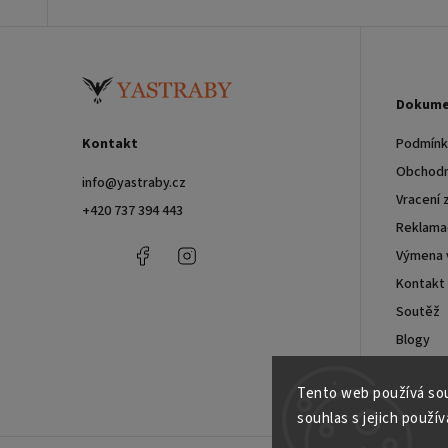
Dokume
Kontakt
Podmínky
Obchodn
info
@
yastraby.cz
Vracení 
+420 737 394 443
Reklama
+420
Facebook
Instagram
Výmena 
737
Kontakt
394
443
Soutěž
Blogy
Velkoob
Tento web používá sou
souhlas s jejich použív