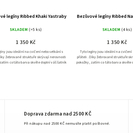
vé legíny Ribbed Khaki Yastraby
Bezšvové legíny Ribbed Na
SKLADEM
(>5 ks)
SKLADEM
(4 ks)
1 350 Kč
1 350 Kč
gíny jsou ideální na cvičení nebo setkání s
Tyto legíny jsou ideální na cvičení
 Díky žebrované struktuře skrývají nerovnosti
přáteli . Díky žebrované struktuře sk
zatím co táto barva skvěle doplní váš šatník
pokožky, zatím co táto barva skvěle 
Doprava zdarma nad 2500 KČ
Při nákupu nad 2500 KČ nemusíte platit poštovné.