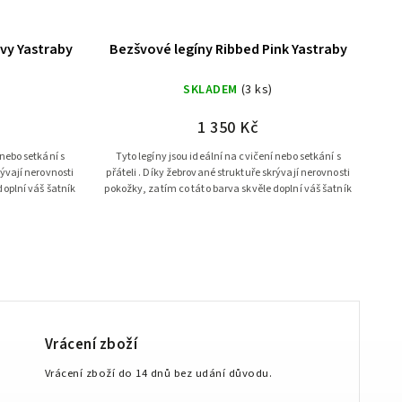
vy Yastraby
Bezšvové legíny Ribbed Pink Yastraby
SKLADEM
(3 ks)
1 350 Kč
 nebo setkání s
Tyto legíny jsou ideální na cvičení nebo setkání s
rývají nerovnosti
přáteli . Díky žebrované struktuře skrývají nerovnosti
doplní váš šatník
pokožky, zatím co táto barva skvěle doplní váš šatník
Vrácení zboží
Vrácení zboží do 14 dnů bez udání důvodu.