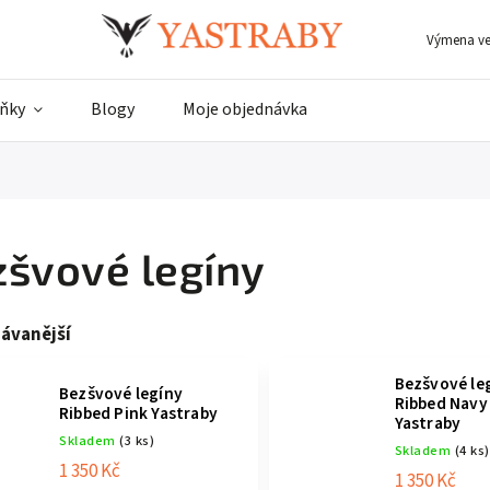
Výmena vel
ňky
Blogy
Moje objednávka
švové legíny
ávanější
Bezšvové le
Bezšvové legíny
Ribbed Navy
Ribbed Pink Yastraby
Yastraby
Skladem
(3 ks)
Skladem
(4 ks)
1 350 Kč
1 350 Kč