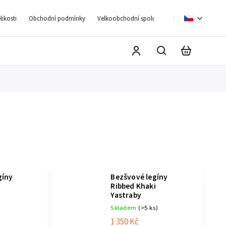
ikosti
Obchodní podmínky
Velkoobchodní spolupráce
Moje objednáv
gíny
Bezšvové legíny
Ribbed Khaki
Yastraby
Skladem
(>5 ks)
1 350 Kč