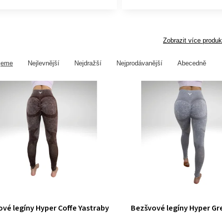
Zobrazit více produk
jeme
Nejlevnější
Nejdražší
Nejprodávanější
Abecedně
vé legíny Hyper Coffe Yastraby
Bezšvové legíny Hyper Gr