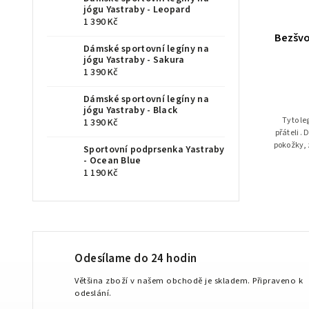
jógu Yastraby - Leopard
1 390 Kč
Bezšvo
Dámské sportovní legíny na
jógu Yastraby - Sakura
1 390 Kč
Dámské sportovní legíny na
jógu Yastraby - Black
Tyto le
1 390 Kč
přáteli .
pokožky, 
Sportovní podprsenka Yastraby
- Ocean Blue
1 190 Kč
Odesílame do 24 hodin
Většina zboží v našem obchodě je skladem. Připraveno k
odeslání.