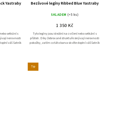
ack Yastraby
Bezšvové legíny Ribbed Blue Yastraby
SKLADEM
(>5 ks)
1 350 Kč
 nebo setkání s
Tyto legíny jsou ideální na cvičení nebo setkání s
rývají nerovnosti
přáteli . Díky žebrované struktuře skrývají nerovnosti
doplní váš šatník
pokožky, zatím co táto barva skvěle doplní váš šatník
Tip