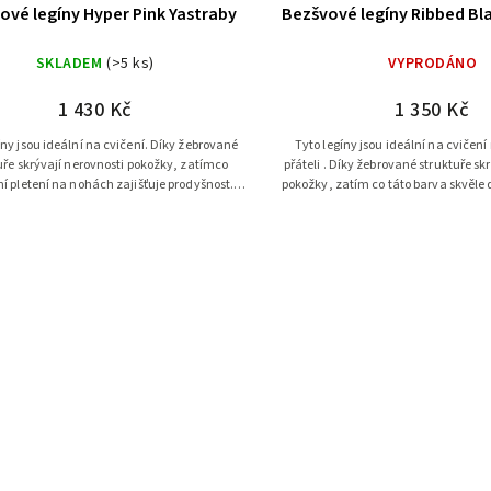
ové legíny Hyper Pink Yastraby
Bezšvové legíny Ribbed Bl
SKLADEM
(>5 ks)
VYPRODÁNO
1 430 Kč
1 350 Kč
íny jsou ideální na cvičení. Díky žebrované
Tyto legíny jsou ideální na cvičení
uře skrývají nerovnosti pokožky, zatímco
přáteli . Díky žebrované struktuře sk
í pletení na nohách zajišťuje prodyšnost.
pokožky, zatím co táto barva skvěle 
Tato barva navíc skvěle...