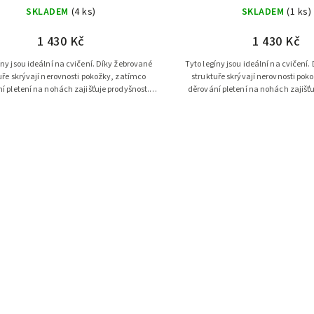
SKLADEM
(4 ks)
SKLADEM
(1 ks)
1 430 Kč
1 430 Kč
íny jsou ideální na cvičení. Díky žebrované
Tyto legíny jsou ideální na cvičení
uře skrývají nerovnosti pokožky, zatímco
struktuře skrývají nerovnosti pok
í pletení na nohách zajišťuje prodyšnost.
děrování pletení na nohách zajišťu
Tato barva navíc skvěle...
Tato barva navíc skvěle