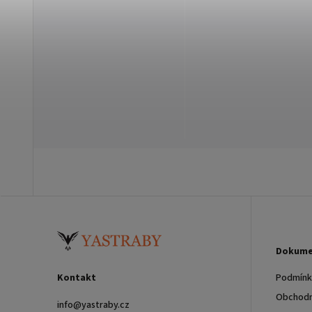
Dokume
Kontakt
Podmínky
Obchodn
info
@
yastraby.cz