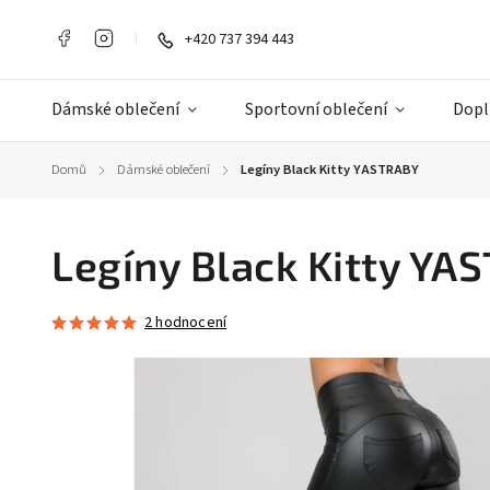
+420 737 394 443
Dámské oblečení
Sportovní oblečení
Dopl
Domů
Dámské oblečení
Legíny Black Kitty YASTRABY
/
/
Legíny Black Kitty YA
2 hodnocení