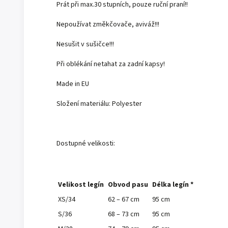
Prát při max.30 stupních, pouze ruční praní!!
Nepoužívat změkčovače, aviváž!!!
Nesušit v sušičce!!!
Při oblékání netahat za zadní kapsy!
Made in EU
Složení materiálu: Polyester
Dostupné velikosti:
Velikost legín
Obvod pasu
Délka legín *
XS/34
62 – 67 cm
95 cm
S/36
68 – 73 cm
95 cm