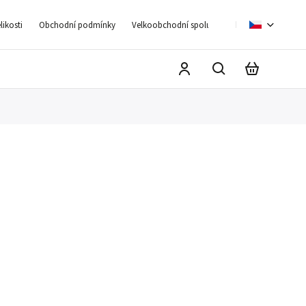
ikosti
Obchodní podmínky
Velkoobchodní spolupráce
Moje objednáv