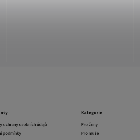
nty
Kategorie
 ochrany osobních údajů
Pro ženy
í podmínky
Pro muže