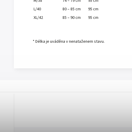
M/38
74 – 79 cm
95 cm
L/40
80 – 85 cm
95 cm
XL/42
85 – 90 cm
95 cm
* Délka je uváděna v nenataženem stavu.