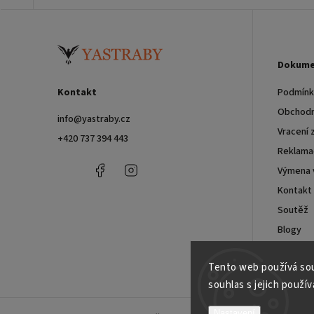
Dokume
Kontakt
Podmínky
Obchodn
info
@
yastraby.cz
Vracení 
+420 737 394 443
Reklama
+420
Facebook
Instagram
Výmena 
737
Kontakt
394
443
Soutěž
Blogy
Velkoob
Tento web používá sou
souhlas s jejich použív
Nastavení