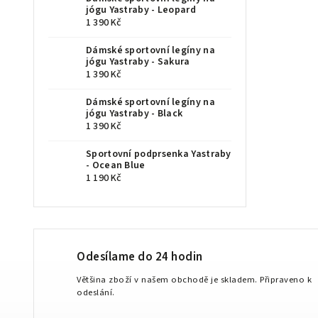
jógu Yastraby - Leopard
1 390 Kč
Dámské sportovní legíny na
jógu Yastraby - Sakura
1 390 Kč
Dámské sportovní legíny na
jógu Yastraby - Black
1 390 Kč
Sportovní podprsenka Yastraby
- Ocean Blue
1 190 Kč
Odesílame do 24 hodin
Většina zboží v našem obchodě je skladem. Připraveno k
odeslání.