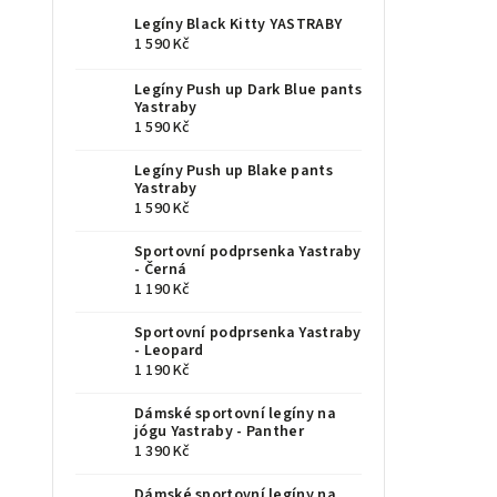
Legíny Black Kitty YASTRABY
1 590 Kč
Legíny Push up Dark Blue pants
Yastraby
1 590 Kč
Legíny Push up Blake pants
Yastraby
1 590 Kč
Sportovní podprsenka Yastraby
- Černá
1 190 Kč
Sportovní podprsenka Yastraby
- Leopard
1 190 Kč
Dámské sportovní legíny na
jógu Yastraby - Panther
1 390 Kč
Dámské sportovní legíny na