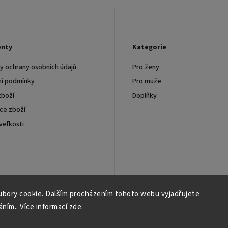
nty
Kategorie
 ochrany osobních údajů
Pro ženy
í podmínky
Pro muže
zboží
Doplňky
ce zboží
veľkosti
chodní spolupráce
bory cookie. Dalším procházením tohoto webu vyjadřujete
áním.. Více informací
zde
.