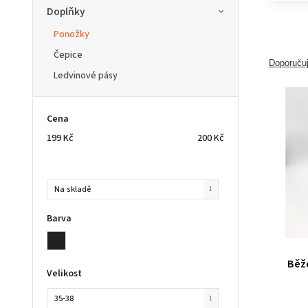
Doplňky
Ponožky
Čepice
Doporuču
Ledvinové pásy
Cena
199
Kč
200
Kč
Na skladě
1
Barva
Běž
Velikost
35-38
1