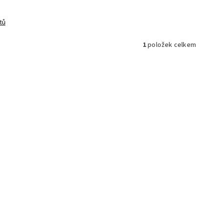
tů
1
položek celkem