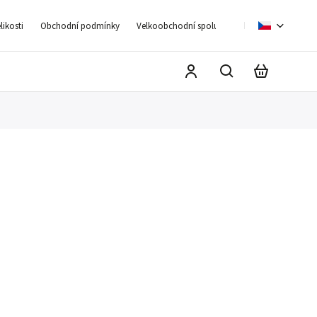
ikosti
Obchodní podmínky
Velkoobchodní spolupráce
Moje objednáv