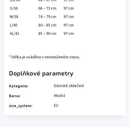
XS/34
62 – 67 cm
97 cm
S/36
68 – 73 cm
97 cm
M/38
74 – 79 cm
97 cm
L/40
80 – 85 cm
97 cm
XL/42
85 – 90 cm
97 cm
* Délka je uváděna v nenataženém stavu.
Doplňkové parametry
Dámské oblečení
Kategorie
:
Modrá
Barva
:
EU
size_system
: