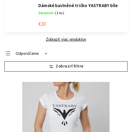
Dámské bavlněné tričko YASTRABY bíle
Skladom
(2 ks)
€20
Zobraziť viac produktov
Odporúčame
Najlacnejšie
Najdrahšie
Najpredávanejšie
Abecedne