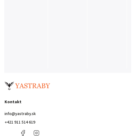
Kontakt
info
@
yastraby.sk
+421 911 514 619
+421
Facebook
Instagram