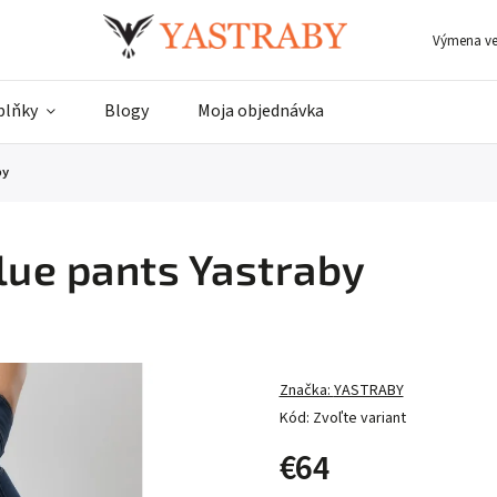
Výmena ve
plňky
Blogy
Moja objednávka
by
lue pants Yastraby
Značka:
YASTRABY
Kód:
Zvoľte variant
€64