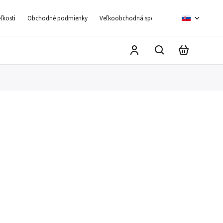
ľkosti
Obchodné podmienky
Veľkoobchodná spolupráca
Moja objedn