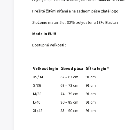
Prešité žltými niťami a na zadnom páse zlaté logo
Zloženie materiálu : 82% polyester a 18% Elastan
Made in EU!!!
Dostupné veľkosti :
Veľkosť legín
Obvod pása
Dĺžka legín *
XS/34
62 – 67 cm
91 cm
S/36
68 – 73 cm
91 cm
M/38
74 – 79 cm
91 cm
L/40
80 – 85 cm
91 cm
XL/42
85 – 90 cm
91 cm