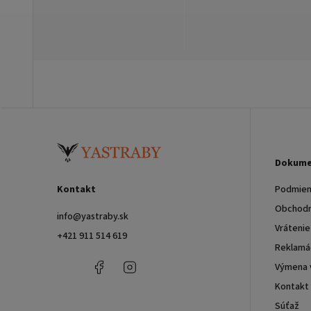
Dokume
Kontakt
Podmien
Obchodn
info
@
yastraby.sk
Vrátenie
+421 911 514 619
Reklamác
+421
Facebook
Instagram
Výmena 
911
Kontakt
514
619
Súťaž