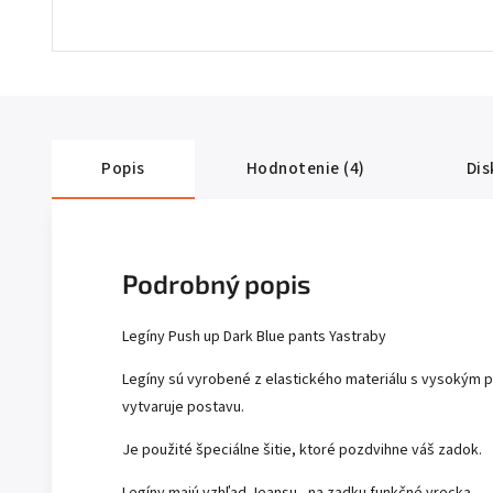
Popis
Hodnotenie (4)
Dis
Podrobný popis
Legíny Push up Dark Blue pants Yastraby
Legíny sú vyrobené z elastického materiálu s vysokým p
vytvaruje postavu.
Je použité špeciálne šitie, ktoré pozdvihne váš zadok.
Legíny majú vzhľad Jeansu , na zadku funkčné vrecka.