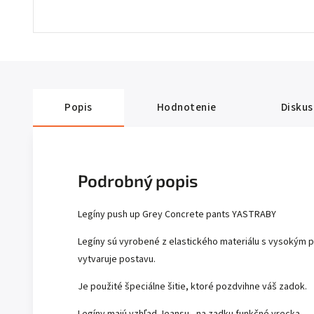
Popis
Hodnotenie
Diskus
Podrobný popis
Legíny push up Grey Concrete pants YASTRABY
Legíny sú vyrobené z elastického materiálu s vysokým p
vytvaruje postavu.
Je použité špeciálne šitie, ktoré pozdvihne váš zadok.
Legíny majú vzhľad Jeansu , na zadku funkčné vrecka