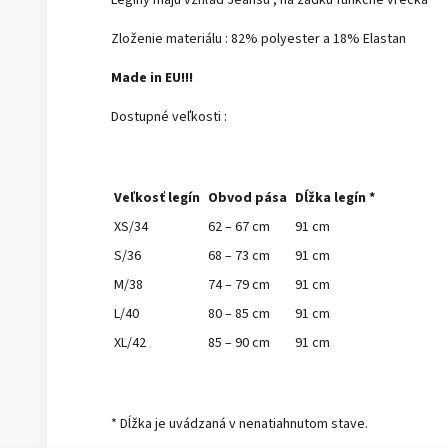
Zloženie materiálu : 82% polyester a 18% Elastan
Made in EU!!!
Dostupné veľkosti :
Veľkosť legín
Obvod pása
Dĺžka legín *
XS/34
62 – 67 cm
91 cm
S/36
68 – 73 cm
91 cm
M/38
74 – 79 cm
91 cm
L/40
80 – 85 cm
91 cm
XL/42
85 – 90 cm
91 cm
* Dĺžka je uvádzaná v nenatiahnutom stave.