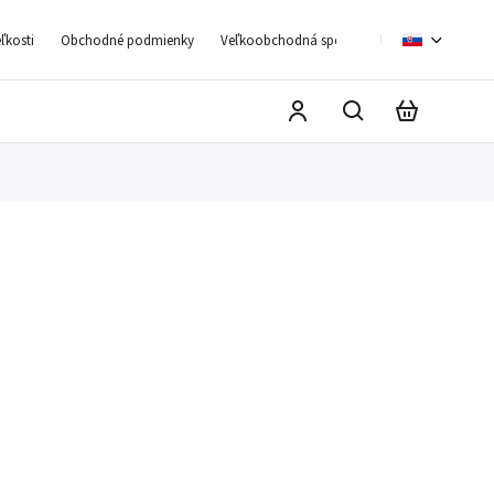
ľkosti
Obchodné podmienky
Veľkoobchodná spolupráca
Moja objedn