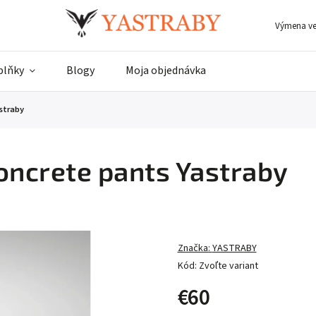
Výmena ve
plňky
Blogy
Moja objednávka
straby
oncrete pants Yastraby
Značka:
YASTRABY
Kód:
Zvoľte variant
€60