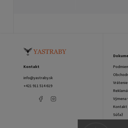
Dokume
Kontakt
Podmien
Obchodn
info
@
yastraby.sk
Vrátenie
+421 911 514 619
Reklamác
+421
Facebook
Instagram
Výmena 
911
Kontakt
514
619
Súťaž
Blog