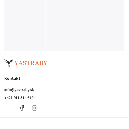
Kontakt
info
@
yastraby.sk
+421 911 514 619
+421
Facebook
Instagram
911
514
619