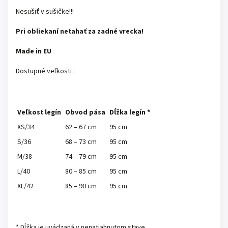
Nesušiť v sušičke!!!
Pri obliekaní neťahať za zadné vrecka!
Made in EU
Dostupné veľkosti :
Veľkosť legín
Obvod pása
Dĺžka legín *
XS/34
62 – 67 cm
95 cm
S/36
68 – 73 cm
95 cm
M/38
74 – 79 cm
95 cm
L/40
80 – 85 cm
95 cm
XL/42
85 – 90 cm
95 cm
* Dĺžka je uvádzaná v nenatiahnutom stave.