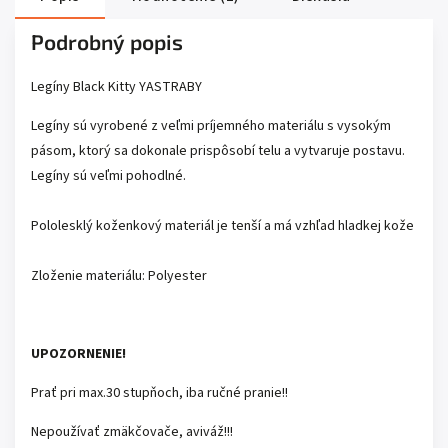
Podrobný popis
Legíny Black Kitty YASTRABY
Legíny
sú vyrobené
z veľmi
príjemného materiálu
s
vysokým
pásom
,
ktorý sa dokonale
prispôsobí
telu
a
vytvaruje
postavu
.
Legíny
sú
veľmi
pohodlné.
Pololesklý koženkový materiál je tenší a má vzhľad hladkej kože
Zloženie
materiálu
:
Polyester
UPOZORNENIE!
Prať pri max.30 stupňoch, iba ručné pranie!!
Nepoužívať zmäkčovače, aviváž!!!