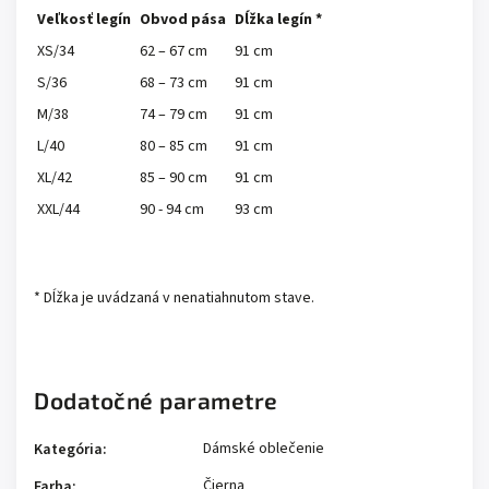
Veľkosť legín
Obvod pása
Dĺžka legín *
XS/34
62 – 67 cm
91 cm
S/36
68 – 73 cm
91 cm
M/38
74 – 79 cm
91 cm
L/40
80 – 85 cm
91 cm
XL/42
85 – 90 cm
91 cm
XXL/44
90 - 94 cm
93 cm
* Dĺžka je uvádzaná v nenatiahnutom stave.
Dodatočné parametre
Dámské oblečenie
Kategória
:
Čierna
Farba
: