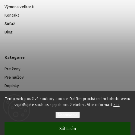
Výmena veľkosti
Kontakt
Súťaž
Blog
Kategorie
Pre ženy
Pre mužov
Doplnky
Tento web používá soubory cookie. Dalším procházením tohoto webu
vyjadřujete souhlas s jejich používáním.. Více informací
zde
.
Nastavenie
Copyright 2026
Yastraby.cz
. Všetky práva vyhradené.
Súhlasím
Grafický návrh vytvořil a nakódoval
Shoptak.cz