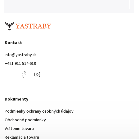
Kontakt
info
@
yastraby.sk
+421 911 514 619
+421
Facebook
Instagram
911
514
619
Dokumenty
Podmienky ochrany osobných údajov
Obchodné podmienky
Vrátenie tovaru
Reklamácia tovaru