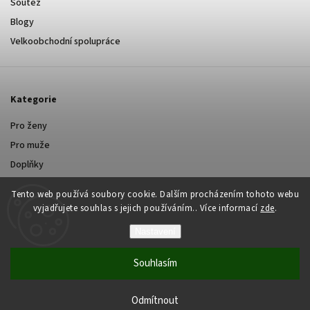
Soutěž
Blogy
Velkoobchodní spolupráce
Kategorie
Pro ženy
Pro muže
Doplňky
Tento web používá soubory cookie. Dalším procházením tohoto webu
vyjadřujete souhlas s jejich používáním.. Více informací
zde
.
Nastavení
Copyright 2026
Yastraby.cz
. Všechna práva vyhrazena.
Souhlasím
Grafický návrh vytvořil a nakódoval
Shoptak.cz
Vytvořil Shoptet
Odmítnout