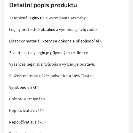
Detailní popis produktu
Zateplené legíny Blue warm pants Yastraby
Legíny perfektně obtáhnu a vymodelují tvůj zadek.
Elasticky materiál, který se dokonale přizpůsobí tělu.
Z vnitřní strany legín je příjemný microfleece
Vyšší pás legín zúží tvůj pás a vytvaruje postavu.
Složení materiálu: 82% polyester a 18% Elastan
Vyrobeno v SK! ! !
Prát pri 30 stupněch
Nepoužívat aviváž!!!
Nepoužívat sušičku!!!