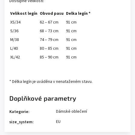
Dostupné velikosti:
Velikost legín
Obvod pasu
Delka legín *
XS/34
62 – 67 cm
91 cm
S/36
68 – 73 cm
91 cm
M/38
74 – 79 cm
91 cm
L/40
80 – 85 cm
91 cm
XL/42
85 – 90 cm
91 cm
*
Délka legín je uváděna v nenataženém stavu.
Doplňkové parametry
Dámské oblečení
Kategorie
:
EU
size_system
: