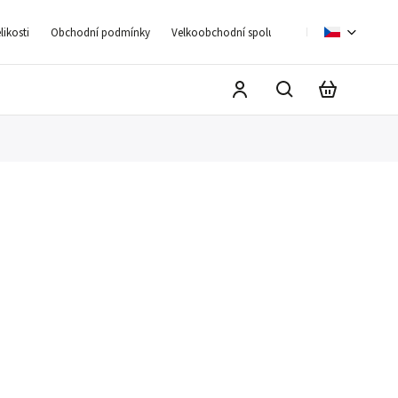
ikosti
Obchodní podmínky
Velkoobchodní spolupráce
Moje objednáv