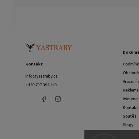
Dokume
Kontakt
Podmínky
Obchodn
info
@
yastraby.cz
Vracení 
+420 737 394 443
Reklama
+420
Facebook
Instagram
Výmena 
737
Kontakt
394
443
Soutěž
Blogy
Velkoob