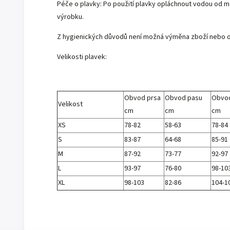
Péče o plavky: Po použití plavky opláchnout vodou od mo
výrobku.
Z hygienických důvodů není možná výměna zboží nebo 
Velikosti plavek:
Obvod prsa
Obvod pasu
Obvo
Velikost
cm
cm
cm
XS
78-82
58-63
78-84
S
83-87
64-68
85-91
M
87-92
73-77
92-97
L
93-97
76-80
98-10
XL
98-103
82-86
104-1