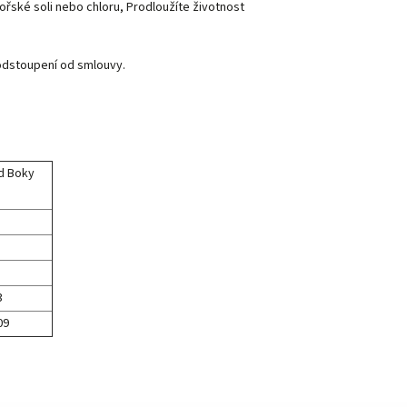
řské soli nebo chloru, Prodloužíte životnost
odstoupení od smlouvy.
d Boky
3
09