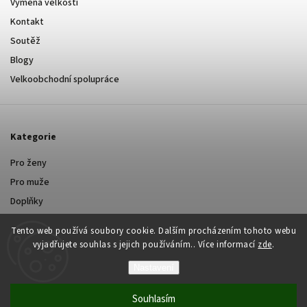
Výmena veľkosti
Kontakt
Soutěž
Blogy
Velkoobchodní spolupráce
Kategorie
Pro ženy
Pro muže
Doplňky
Tento web používá soubory cookie. Dalším procházením tohoto webu
vyjadřujete souhlas s jejich používáním.. Více informací
zde
.
Nastavení
Copyright 2026
Yastraby.cz
. Všechna práva vyhrazena.
Souhlasím
Grafický návrh vytvořil a nakódoval
Shoptak.cz