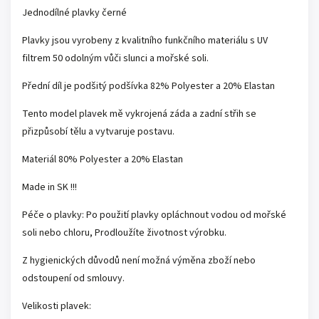
Jednodílné plavky černé
Plavky jsou vyrobeny z kvalitního funkčního materiálu s UV
filtrem 50 odolným vůči slunci a mořské soli.
Přední díl je podšitý podšívka 82% Polyester a 20% Elastan
Tento model plavek mě vykrojená záda a zadní střih se
přizpůsobí tělu a vytvaruje postavu.
Materiál 80% Polyester a 20% Elastan
Made in SK !!!
Péče o plavky: Po použití plavky opláchnout vodou od mořské
soli nebo chloru, Prodloužíte životnost výrobku.
Z hygienických důvodů není možná výměna zboží nebo
odstoupení od smlouvy.
Velikosti plavek: