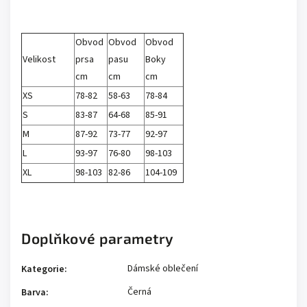
Obvod
Obvod
Obvod
Velikost
prsa
pasu
Boky
cm
cm
cm
XS
78-82
58-63
78-84
S
83-87
64-68
85-91
M
87-92
73-77
92-97
L
93-97
76-80
98-103
XL
98-103
82-86
104-109
Doplňkové parametry
Dámské oblečení
Kategorie
:
Černá
Barva
: