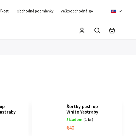
ľkosti
Obchodné podmienky
Veľkoobchodná spolupráca
Moja objedn
 up
Šortky push up
Yastraby
White Yastraby
)
Skladom
(1 ks)
€40