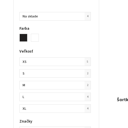
Na sklade
4
Farba
Veľkosť
XS
5
S
2
M
2
L
4
Šortk
XL
4
Značky