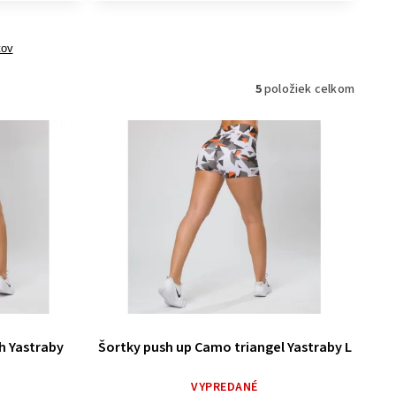
tov
5
položiek celkom
h Yastraby
Šortky push up Camo triangel Yastraby L
VYPREDANÉ