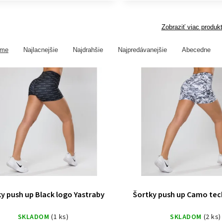
Zobraziť viac produk
ame
Najlacnejšie
Najdrahšie
Najpredávanejšie
Abecedne
y push up Black logo Yastraby
Šortky push up Camo tec
SKLADOM
(1 ks)
SKLADOM
(2 ks)