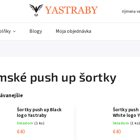
Výmena ve
plňky
Blogy
Moja objednávka
mské push up šortky
ávanejšie
Šortky push up Black
Šortky push
logo Yastraby
White logo 
Skladom
(1 ks)
Skladom
(1 ks
€40
€40