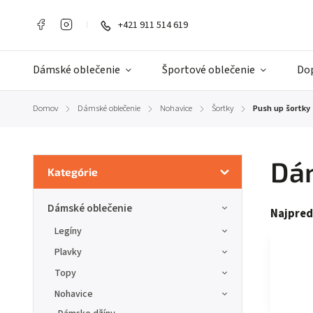
+421 911 514 619
Dámské oblečenie
Športové oblečenie
Do
Domov
Dámské oblečenie
Nohavice
Šortky
Push up šortky
/
/
/
/
Dá
Kategórie
Dámské oblečenie
Najpred
Legíny
Plavky
Topy
Nohavice