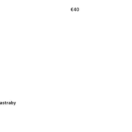
€40
Yastraby