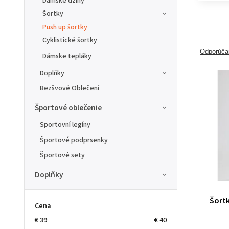
Dámske džíny
Šortky
Push up šortky
Cyklistické šortky
Odporúč
Dámske tepláky
Doplňky
Bezšvové Oblečení
Športové oblečenie
Sportovní legíny
Športové podprsenky
Športové sety
Doplňky
Šortk
Cena
€
39
€
40