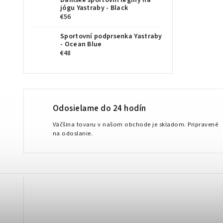
Dámské sportovní legíny na
jógu Yastraby - Black
€56
Sportovní podprsenka Yastraby
- Ocean Blue
€48
Odosielame do 24 hodín
Väčšina tovaru v našom obchode je skladom. Pripravené
na odoslanie.