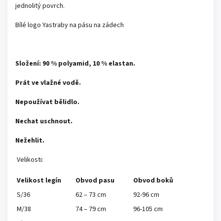
jednolitý povrch.
Bílé logo Yastraby na pásu na zádech
Složení: 90 % polyamid, 10 % elastan.
Prát ve vlažné vodě.
Nepoužívat bělidlo.
Nechat uschnout.
Nežehlit.
Velikosti:
Velikost legín
Obvod pasu
Obvod boků
S/36
62 – 73 cm
92-96 cm
M/38
74 – 79 cm
96-105 cm