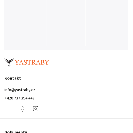
Kontakt
info
@
yastraby.cz
+420 737 394 443
+420
Facebook
Instagram
737
394
443
Dokumenty