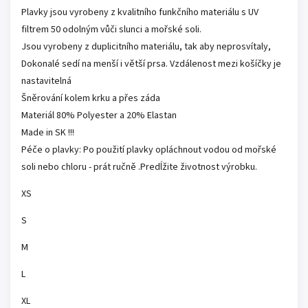
Plavky jsou vyrobeny z kvalitního funkčního materiálu s UV
filtrem 50 odolným vůči slunci a mořské soli.
Jsou vyrobeny z duplicitního materiálu, tak aby neprosvítaly,
Dokonalé sedí na menší i větší prsa. Vzdálenost mezi košíčky je
nastavitelná
Šněrování kolem krku a přes záda
Materiál 80% Polyester a 20% Elastan
Made in SK !!!
Péče o plavky: Po použití plavky opláchnout vodou od mořské
soli nebo chloru - prát ručně .Predĺžite životnost výrobku.
XS
S
M
L
XL