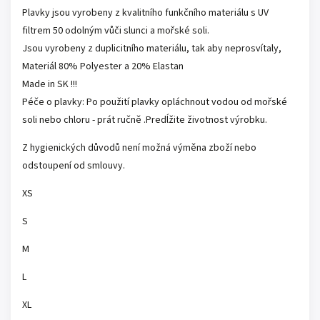
Plavky jsou vyrobeny z kvalitního funkčního materiálu s UV
filtrem 50 odolným vůči slunci a mořské soli.
Jsou vyrobeny z duplicitního materiálu, tak aby neprosvítaly,
Materiál 80% Polyester a 20% Elastan
Made in SK !!!
Péče o plavky: Po použití plavky opláchnout vodou od mořské
soli nebo chloru - prát ručně .Predĺžite životnost výrobku.
Z hygienických důvodů není možná výměna zboží nebo
odstoupení od smlouvy.
XS
S
M
L
XL