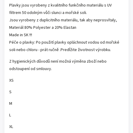
Plavky jsou vyrobeny z kvalitního funkčního materiálu s UV
filtrem 50 odolným vůči slunci a mořské soli.
Jsou vyrobeny z duplicitního materiálu, tak aby neprosvítaly,
Materiál 80% Polyester a 20% Elastan
Made in SK !!!
Péče o plavky: Po použití plavky opláchnout vodou od mořské
soli nebo chloru - prát ručně .Predĺžite životnost výrobku.
Z hygienických důvodů není možná výměna zboží nebo
odstoupení od smlouvy.
XS
S
M
L
XL