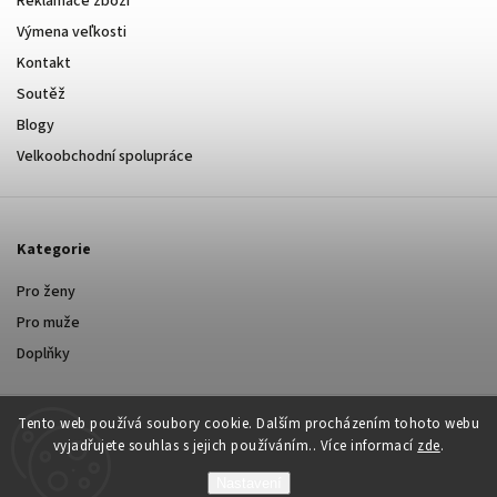
Reklamace zboží
Výmena veľkosti
Kontakt
Soutěž
Blogy
Velkoobchodní spolupráce
Kategorie
Pro ženy
Pro muže
Doplňky
Tento web používá soubory cookie. Dalším procházením tohoto webu
vyjadřujete souhlas s jejich používáním.. Více informací
zde
.
Nastavení
Copyright 2026
Yastraby.cz
. Všechna práva vyhrazena.