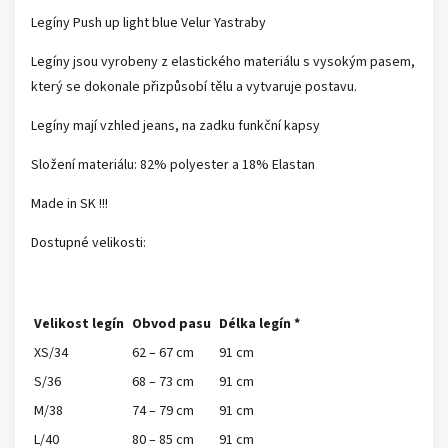
Legíny Push up light blue Velur Yastraby
Legíny jsou vyrobeny z elastického materiálu s vysokým pasem,
který se dokonale přizpůsobí tělu a vytvaruje postavu.
Legíny mají vzhled jeans, na zadku funkční kapsy
Složení materiálu: 82% polyester a 18% Elastan
Made in SK !!!
Dostupné velikosti:
Velikost legín
Obvod pasu
Délka legín *
XS/34
62 – 67 cm
91 cm
S/36
68 – 73 cm
91 cm
M/38
74 – 79 cm
91 cm
L/40
80 – 85 cm
91 cm