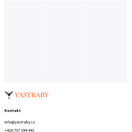
Kontakt
info
@
yastraby.cz
+420 737 394 443