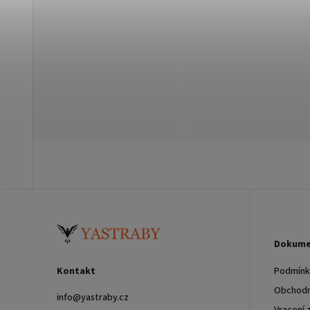
Dokume
Kontakt
Podmínky
Obchodn
info
@
yastraby.cz
Vracení 