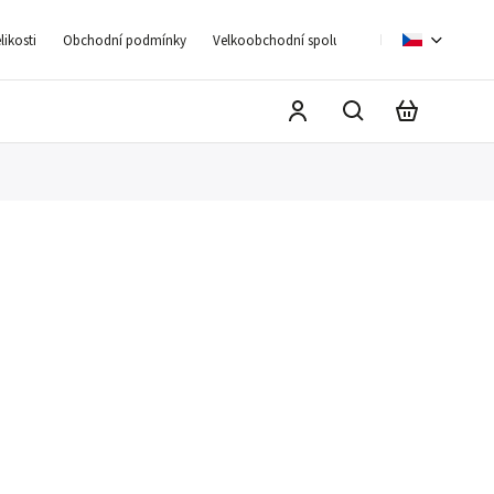
ikosti
Obchodní podmínky
Velkoobchodní spolupráce
Moje objednáv