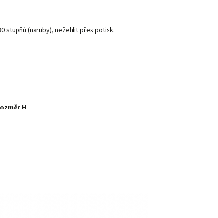
30
stupňů
(
naruby
)
,
nežehlit
přes
potisk
.
ozměr
H