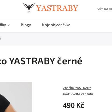
Výmena vel
ňky
Blogy
Moje objednávka
é
ko YASTRABY černé
Značka:
YASTRABY
Kód:
Zvolte variantu
490 Kč