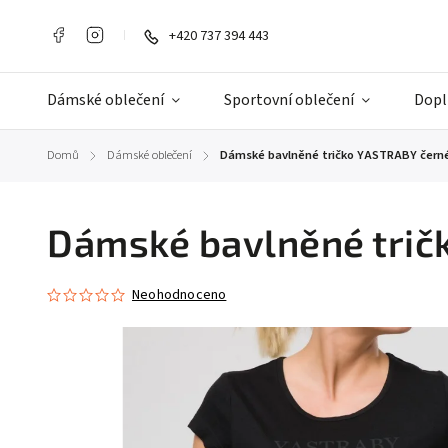
+420 737 394 443
Dámské oblečení
Sportovní oblečení
Dopl
Domů
Dámské oblečení
Dámské bavlněné tričko YASTRABY čern
/
/
Dámské bavlněné trič
Neohodnoceno