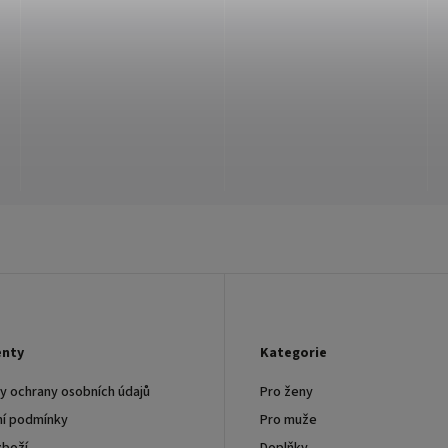
nty
Kategorie
 ochrany osobních údajů
Pro ženy
í podmínky
Pro muže
zboží
Doplňky