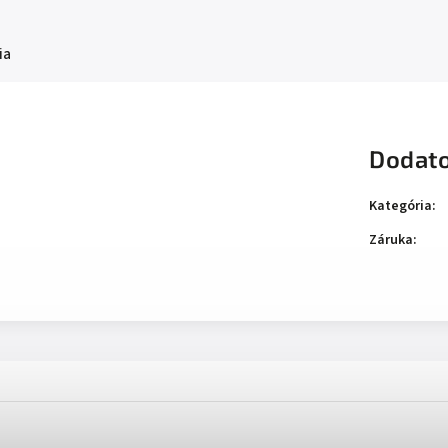
ia
Dodato
Kategória
:
Záruka
: