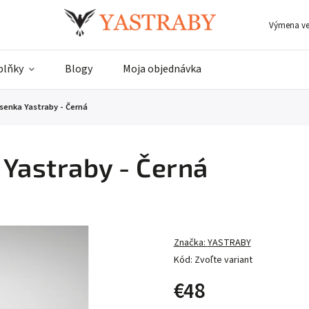
Výmena ve
plňky
Blogy
Moja objednávka
senka Yastraby - Černá
Yastraby - Černá
Značka:
YASTRABY
Kód:
Zvoľte variant
€48