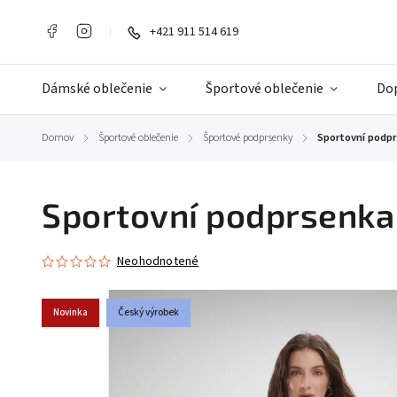
+421 911 514 619
Dámské oblečenie
Športové oblečenie
Do
Domov
Športové oblečenie
Športové podprsenky
Sportovní podpr
/
/
/
Sportovní podprsenka 
Neohodnotené
Novinka
Český výrobek