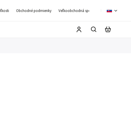
ľkosti
Obchodné podmienky
Veľkoobchodná spolupráca
Moja objedn