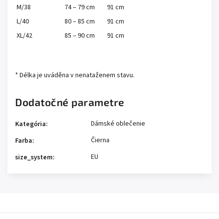
M/38
74 – 79 cm
91 cm
L/40
80 – 85 cm
91 cm
XL/42
85 – 90 cm
91 cm
* Délka je uváděna v nenataženem stavu.
Dodatočné parametre
Dámské oblečenie
Kategória
:
Čierna
Farba
:
EU
size_system
: