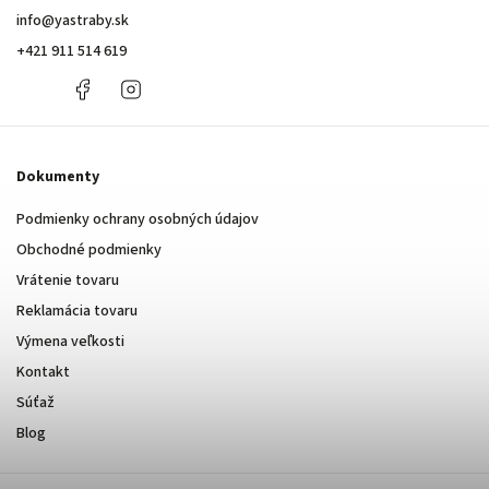
info
@
yastraby.sk
+421 911 514 619
+421
Facebook
Instagram
911
514
619
Dokumenty
Podmienky ochrany osobných údajov
Obchodné podmienky
Vrátenie tovaru
Reklamácia tovaru
Výmena veľkosti
Kontakt
Súťaž
Blog