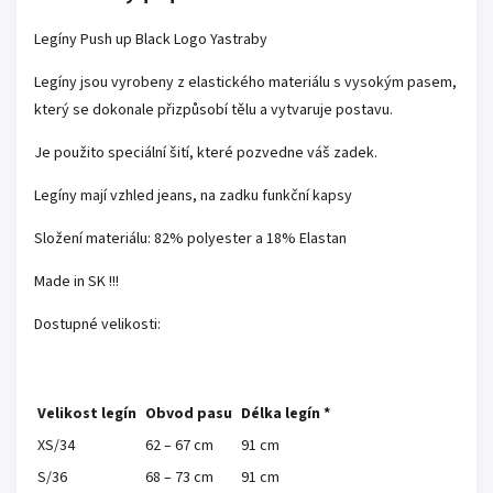
Legíny Push up Black Logo Yastraby
Legíny jsou vyrobeny z elastického materiálu s vysokým pasem,
který se dokonale přizpůsobí tělu a vytvaruje postavu.
Je použito speciální šití, které pozvedne váš zadek.
Legíny mají vzhled jeans, na zadku funkční kapsy
Složení materiálu: 82% polyester a 18% Elastan
Made in SK !!!
Dostupné velikosti:
Velikost legín
Obvod pasu
Délka legín *
XS/34
62 – 67 cm
91 cm
S/36
68 – 73 cm
91 cm