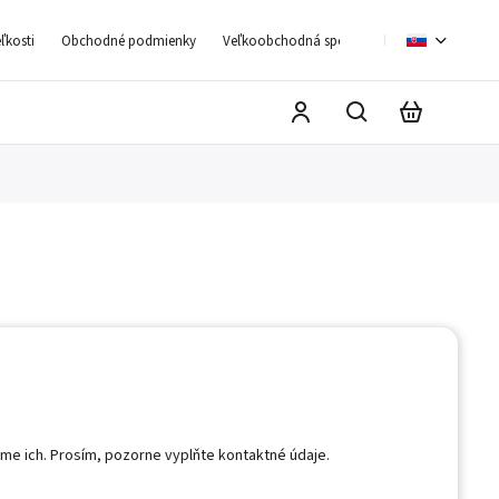
ľkosti
Obchodné podmienky
Veľkoobchodná spolupráca
Moja objedn
e ich. Prosím, pozorne vyplňte kontaktné údaje.