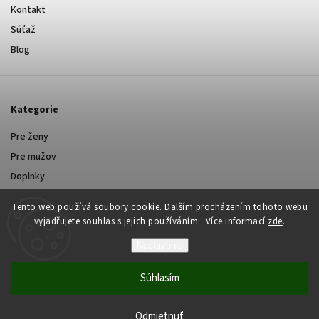
Kontakt
Súťaž
Blog
Kategorie
Pre ženy
Pre mužov
Doplnky
Tento web používá soubory cookie. Dalším procházením tohoto webu
vyjadřujete souhlas s jejich používáním.. Více informací
zde
.
Nastavenie
Copyright 2026
Yastraby.cz
. Všetky práva vyhradené.
Súhlasím
Grafický návrh vytvořil a nakódoval
Shoptak.cz
Vytvoril Shoptet
Odmietnuť