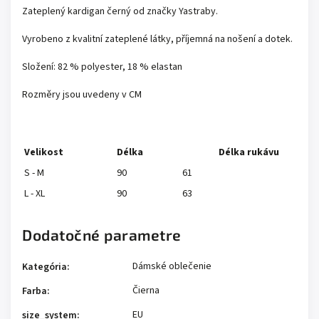
Zateplený kardigan černý od značky Yastraby.
Vyrobeno z kvalitní zateplené látky, příjemná na nošení a dotek.
Složení:
82 % polyester, 18 % elastan
Rozměry jsou uvedeny v CM
Velikost
Délka
Délka rukávu
S - M
90
61
L - XL
90
63
Dodatočné parametre
Dámské oblečenie
Kategória
:
Čierna
Farba
:
EU
size_system
: