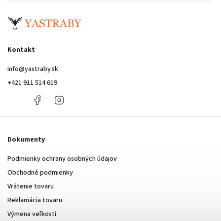
Kontakt
info
@
yastraby.sk
+421 911 514 619
+421
Facebook
Instagram
911
514
619
Dokumenty
Podmienky ochrany osobných údajov
Obchodné podmienky
Vrátenie tovaru
Reklamácia tovaru
Výmena veľkosti