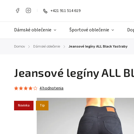
+421 911 514 619
Dámské oblečenie
Športové oblečenie
Do
Domov
Dámské oblečenie
Jeansové legíny ALL Black Yastraby
/
/
Jeansové legíny ALL B
4 hodnotenia
Novinka
Tip