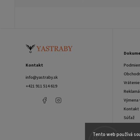
Dokume
Kontakt
Podmien
Obchodn
info
@
yastraby.sk
Vrátenie
+421 911 514 619
Reklamác
+421
Facebook
Instagram
Výmena 
911
Kontakt
514
619
Súťaž
Blog
Tento web používá sou