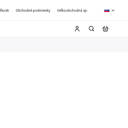
ľkosti
Obchodné podmienky
Veľkoobchodná spolupráca
Moja objedn