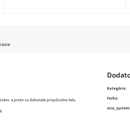
kusia
Dodato
Kategória
:
Farba
:
astánu a preto sa dokonale prispôsobia telu.
size_system
ih