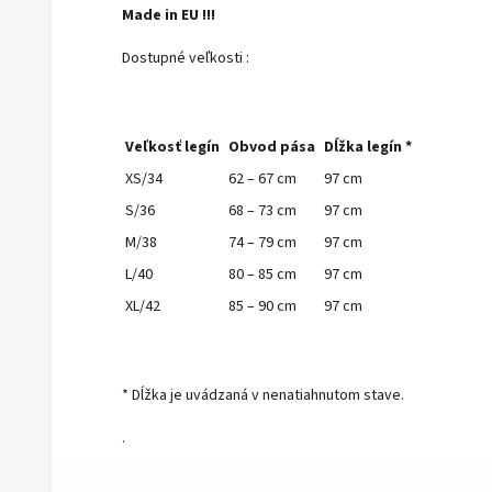
Made in EU !!!
Dostupné veľkosti :
Veľkosť legín
Obvod pása
Dĺžka legín *
XS/34
62 – 67 cm
97 cm
S/36
68 – 73 cm
97 cm
M/38
74 – 79 cm
97 cm
L/40
80 – 85 cm
97 cm
XL/42
85 – 90 cm
97 cm
* Dĺžka je uvádzaná v nenatiahnutom stave.
.