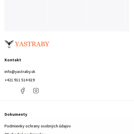
Kontakt
info
@
yastraby.sk
+421 911 514 619
+421
Facebook
Instagram
911
514
619
Dokumenty
Podmienky ochrany osobných údajov