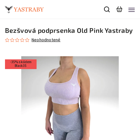
Bezšvová podprsenka Old Pink Yastraby
Neohodnotené
-35% s kódem
Black35