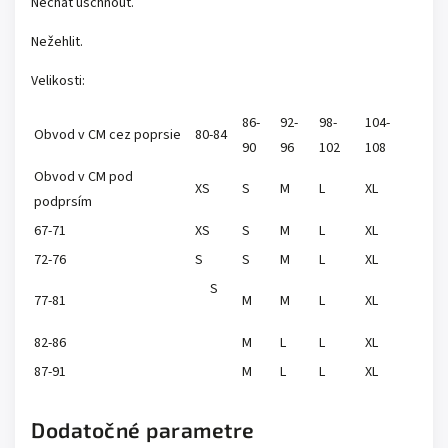
Nechat uschnout.
Nežehlit.
Velikosti:
86-
92-
98-
104-
Obvod v CM cez poprsie
80-84
90
96
102
108
Obvod v CM pod
XS
S
M
L
XL
podprsím
67-71
XS
S
M
L
XL
72-76
S
S
M
L
XL
S
77-81
M
M
L
XL
82-86
M
L
L
XL
87-91
M
L
L
XL
Dodatočné parametre